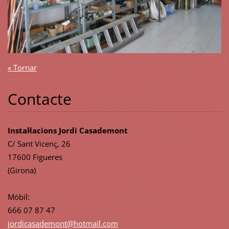
« Tornar
Contacte
Instal·lacions Jordi Casademont
C/ Sant Vicenç, 26
17600 Figueres
(Girona)
Mòbil:
666 07 87 47
jordicas
ademont@
hotmail.
com