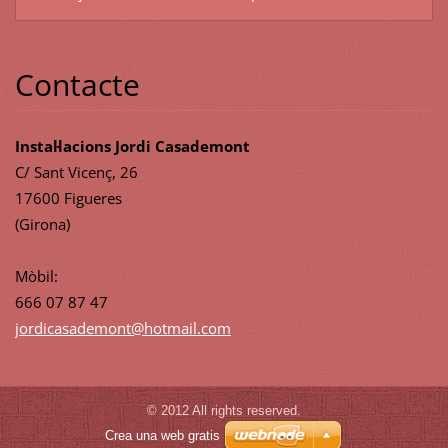
Contacte
Instal·lacions Jordi Casademont
C/ Sant Vicenç, 26
17600 Figueres
(Girona)
Mòbil:
666 07 87 47
jordicas
ademont@
hotmail.
com
© 2012 All rights reserved.
Crea una web gratis